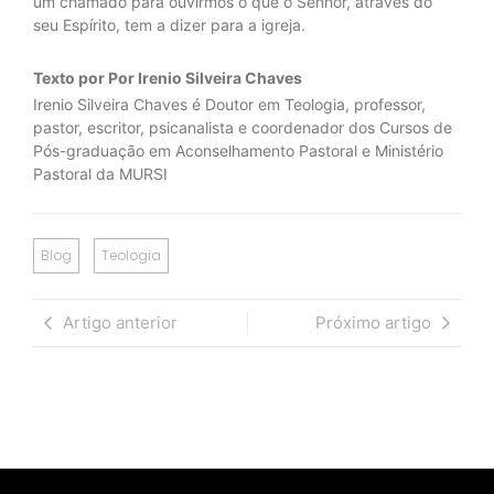
um chamado para ouvirmos o que o Senhor, através do
seu Espírito, tem a dizer para a igreja.
Texto por Por Irenio Silveira Chaves
Irenio Silveira Chaves é Doutor em Teologia, professor,
pastor, escritor, psicanalista e coordenador dos Cursos de
Pós-graduação em Aconselhamento Pastoral e Ministério
Pastoral da MURSI
Blog
Teologia
Artigo anterior
Próximo artigo