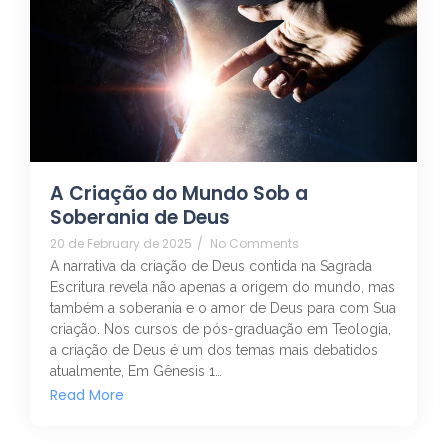
A Criação do Mundo Sob a
Soberania de Deus
20 de February de 2025
/
No Comments
A narrativa da criação de Deus contida na Sagrada
Escritura revela não apenas a origem do mundo, mas
também a soberania e o amor de Deus para com Sua
criação. Nos cursos de pós-graduação em Teologia,
a criação de Deus é um dos temas mais debatidos
atualmente, Em Gênesis 1…
Read More