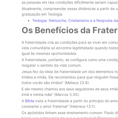
as pessoas em tais condições dificilmente seriam capaz
Atualmente, compreender essas dinâmicas a partir de u
graduação em Teologia.
Teologia: Nietzsche, Cristianismo e a Resposta d
Os Benefícios da Frate
A fraternidade cria as condições para se viver em comun
vida comunitária só encontra legitimidade quando tod
igual às mesmas oportunidades.
A fraternidade, portanto, se configura como uma condi
resgatar o sentido da vida comum.
Jesus fez da ideia de fraternidade um dos elementos 
irmãos e irmãs. Ele recomendou para que ninguém foss
todos vocês são irmãos” (Mateus 23.8).
E ele mesmo chamou aos seus seguidores de seus irmão
irmã e minha mãe” (Marcos 3.35).
A
Bíblia
trata a fraternidade a partir do princípio do am
constante o amor fraternal” (Hebreus 13:1).
Os apóstolos tinham esse ensinamento comum. Paulo dis