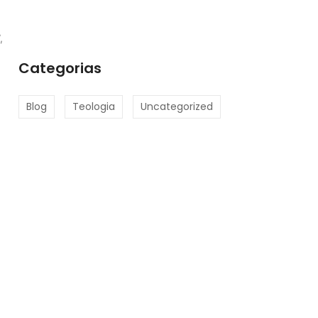
Jesus, o Servo Sofredor: Uma Reflexão
Teológica
,
Categorias
Blog
Teologia
Uncategorized