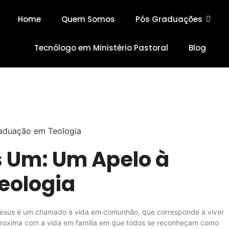
Home
Quem Somos
Pós Graduações
Tecnólogo em Ministério Pastoral
Blog
 Um: Um Apelo à
eologia
 Jesus é um chamado à vida em comunhão, que corresponde a viver
proxima com a vida em família em que todos se reconheçam como