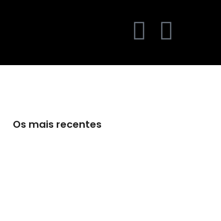
Os mais recentes
Doutrina de Deus
A Simbologia do Deserto na Espiritualidade
Cristã