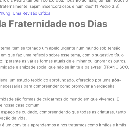
12.10). E Pedro também concordou: “Quanto ao mais, tenham todos o
ternalmente, sejam misericordiosos e humildes” (1 Pedro 3.8).
Chung: Uma Revisão Crítica
a Fraternidade nos Dias
raternal tem se tornado um apelo urgente num mundo sob tensão.
 em que faz uma reflexão sobre esse tema, com o sugestivo título
z: “perante as várias formas atuais de eliminar ou ignorar os outros,
nidade e amizade social que não se limite a palavras” (FRANCISCO,
plena, um estudo teológico aprofundado, oferecido por uma
pós-
s necessárias para compreender como promover a verdadeira
ernidade são formas de cuidarmos do mundo em que vivemos. E
 de nossa casa comum.
o espaço de cuidado, compreendendo que todas as criaturas, tanto
vação da vida.
de é um convite a aprendermos a nos tratarmos como irmãos e irmãs