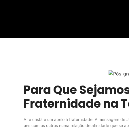
Para Que Sejamos
Fraternidade na T
A fé cristã é um apelo à fraternidade. A mensagem de
uns com os outros numa relação de afinidade que se a