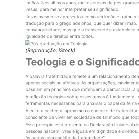
irmãos. Nos últimos anos, muitos cursos de pós-gradu
Jesus, para melhor interpretar seu significado.
Jesus mesmo se apresentou como um irmão e tratou a tod
tradução para o grego adelphos, que quer dizer irmão.
consanguinidade, mas que o transcende e estabelece o
igualdade de direitos entre todos.
(Reprodução: iStock)
Teologia e o Significad
A palavra fraternidade remete a um relacionamento dentr
apenas sociais ou afetivas. As organizações, movimento
baseiam em princípios que defendem a democracia, a igu
A reflexão teológica sobre esses temas é fundamental,
ferramentas necessárias para analisar o papel da fé na
A cultura ocidental aproximou o conceito de fraternida
consciente de viver em sociedade de tal modo que todo
Esse princípio está presente na Declaração Universal do
pessoas nascem livres e iguais em dignidade e direito
às outras com espírito de fraternidade”.