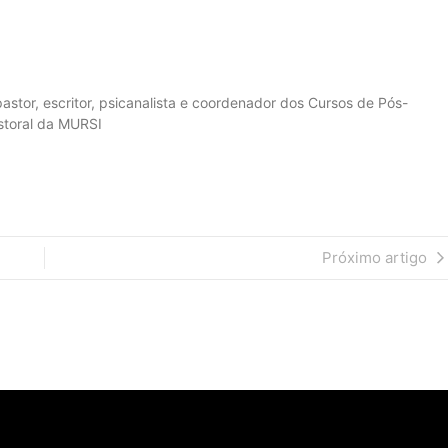
pastor, escritor, psicanalista e coordenador dos Cursos de Pós-
storal da MURSI
Próximo artigo