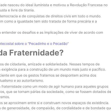
dade nasceu do ideal iluminista e motivou a Revolução Francesa no
ta e livre da tirania.
 democracia e de conquistas de direitos civis em todo o mundo.
ssim como a igualdade tem sido tratada de forma precária e a
 entender os desafios e as implicações de viver de acordo com
tecostal sobre o “Pecadinho e o Pecadão”
da Fraternidade?
aos de cidadania, amizade e solidariedade. Nesses tempos de
exigência para a construção de um mundo mais justo e pacífico.
iente em que os gestos fraternos se despontem acima dos
ualismo e ao autoritarismo.
da fraternidade como um modo de agir humano para aqueles grupos
os, que se tornam párias da sociedade, como se fossem dotados d
esmos.
os se aproximem entre si e construam novos espaços de existência.
os de generosidade, de compaixão, de cordialidade e de bondade qu