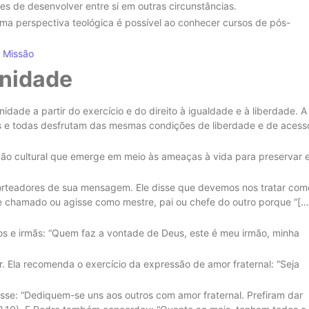
es de desenvolver entre si em outras circunstâncias.
ma perspectiva teológica é possível ao conhecer cursos de pós-
a Missão
rnidade
idade a partir do exercício e do direito à igualdade e à liberdade. A
os e todas desfrutam das mesmas condições de liberdade e de acess
ção cultural que emerge em meio às ameaças à vida para preservar 
norteadores de sua mensagem. Ele disse que devemos nos tratar com
e chamado ou agisse como mestre, pai ou chefe do outro porque “[…
s e irmãs: “Quem faz a vontade de Deus, este é meu irmão, minha
or. Ela recomenda o exercício da expressão de amor fraternal: “Seja
se: “Dediquem-se uns aos outros com amor fraternal. Prefiram dar