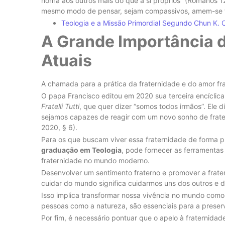
honra aos outros mais do que a si próprios” (Romanos 
mesmo modo de pensar, sejam compassivos, amem-se fra
Teologia e a Missão Primordial Segundo Chun K. 
A Grande Importância d
Atuais
A chamada para a prática da fraternidade e do amor f
O papa Francisco editou em 2020 sua terceira encíclica
Fratelli Tutti
, que quer dizer “somos todos irmãos”. Ele di
sejamos capazes de reagir com um novo sonho de frater
2020, § 6).
Para os que buscam viver essa fraternidade de forma 
graduação em Teologia
, pode fornecer as ferramenta
fraternidade no mundo moderno.
Desenvolver um sentimento fraterno e promover a frat
cuidar do mundo significa cuidarmos uns dos outros e
Isso implica transformar nossa vivência no mundo com
pessoas como a natureza, são essenciais para a preser
Por fim, é necessário pontuar que o apelo à fraternida